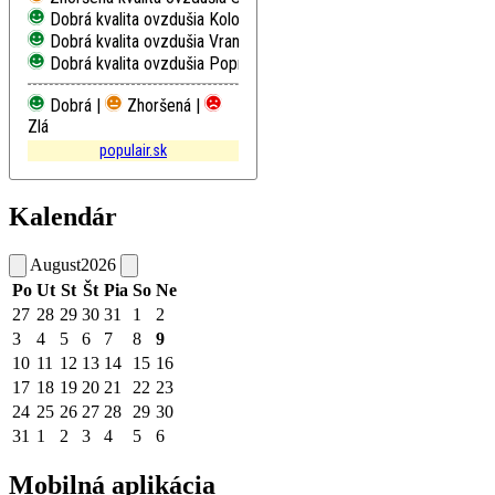
Dobrá kvalita ovzdušia
Kolonické sedlo, Hvezdáreň
Dobrá kvalita ovzdušia
Vranov nad Topľou, M. R. Štefánika
Dobrá kvalita ovzdušia
Poprad, Železničná
Dobrá |
Zhoršená |
Zlá
populair.sk
Kalendár
August
2026
Po
Ut
St
Št
Pia
So
Ne
27
28
29
30
31
1
2
3
4
5
6
7
8
9
10
11
12
13
14
15
16
17
18
19
20
21
22
23
24
25
26
27
28
29
30
31
1
2
3
4
5
6
Mobilná aplikácia