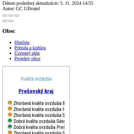
Dátum poslednej aktualizácie:
5. 11. 2024 14:55
Autor:
GC Uživatel
Obec
História
Príroda a kultúra
Územný plán
Projekty obce
Kvalita ovzdušia
Prešovský kraj
Zhoršená kvalita ovzdušia
Bardejov, Pod Vinbargom
Zhoršená kvalita ovzdušia
Humenné, Nám. Slobody
Zhoršená kvalita ovzdušia
Stará Lesná, AÚ SAV, EMEP
Dobrá kvalita ovzdušia
Gánovce, Meteo. st.
Dobrá kvalita ovzdušia
Prešov, Arm. gen. L. Svobodu
Zhoršená kvalita ovzdušia
Starina, Vodná nádrž, EMEP