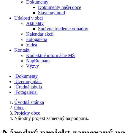
Dokumenty
Dokumenty našej obce
Stavebný úrad
Udalosti v obci
Aktuality
Správne triedenie odpadov
Kalendár akcií
Fotogaléria
Videá
Kontakt
Kontaktné informácie MŠ
Napíšte nám
Výzvy
Dokumenty
Územný plán
Úradná tabula
Fotogaleria
Úvodná stránka
Obec
Projekty obce
Národný projekt zameraný na podporu...
Národný projekt zameraný na