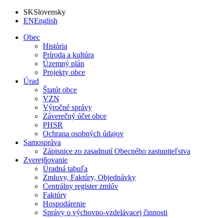
SK
Slovensky
EN
English
Obec
História
Príroda a kultúra
Územný plán
Projekty obce
Úrad
Štatút obce
VZN
Výročné správy
Záverečný účet obce
PHSR
Ochrana osobných údajov
Samospráva
Zápisnice zo zasadnutí Obecného zastupiteľstva
Zverejňovanie
Úradná tabuľa
Zmluvy, Faktúry, Objednávky
Centrálny register zmlúv
Faktúry
Hospodárenie
Správy o výchovno-vzdelávacej činnosti