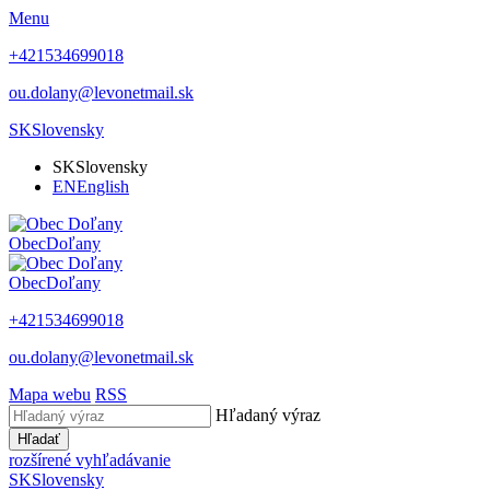
Menu
+421534699018
ou.dolany@levonetmail.sk
SK
Slovensky
SK
Slovensky
EN
English
Obec
Doľany
Obec
Doľany
+421534699018
ou.dolany@levonetmail.sk
Mapa webu
RSS
Hľadaný výraz
Hľadať
rozšírené vyhľadávanie
SK
Slovensky