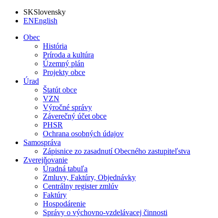
SK
Slovensky
EN
English
Obec
História
Príroda a kultúra
Územný plán
Projekty obce
Úrad
Štatút obce
VZN
Výročné správy
Záverečný účet obce
PHSR
Ochrana osobných údajov
Samospráva
Zápisnice zo zasadnutí Obecného zastupiteľstva
Zverejňovanie
Úradná tabuľa
Zmluvy, Faktúry, Objednávky
Centrálny register zmlúv
Faktúry
Hospodárenie
Správy o výchovno-vzdelávacej činnosti