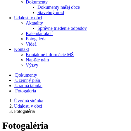
Dokumenty
Dokumenty našej obce
Stavebný úrad
Udalosti v obci
Aktuality
Správne triedenie odpadov
Kalendár akcií
Fotogaléria
Videá
Kontakt
Kontaktné informácie MŠ
Napíšte nám
Výzvy
Dokumenty
Územný plán
Úradná tabula
Fotogaleria
Úvodná stránka
Udalosti v obci
Fotogaléria
Fotogaléria