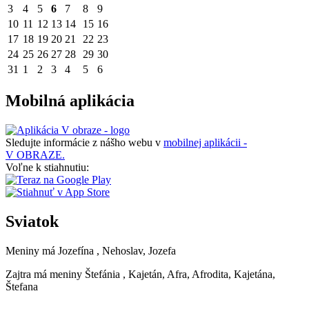
3
4
5
6
7
8
9
10
11
12
13
14
15
16
17
18
19
20
21
22
23
24
25
26
27
28
29
30
31
1
2
3
4
5
6
Mobilná aplikácia
Sledujte informácie z nášho webu v
mobilnej aplikácii -
V OBRAZE.
Voľne k stiahnutiu:
Sviatok
Meniny má
Jozefína
, Nehoslav, Jozefa
Zajtra má meniny
Štefánia
, Kajetán, Afra, Afrodita, Kajetána,
Štefana