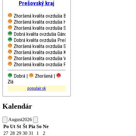
Prešovský kraj
Zhoršená kvalita ovzdušia
Bardejov, Pod Vinbargom
Zhoršená kvalita ovzdušia
Humenné, Nám. Slobody
Zhoršená kvalita ovzdušia
Stará Lesná, AÚ SAV, EMEP
Dobrá kvalita ovzdušia
Gánovce, Meteo. st.
Dobrá kvalita ovzdušia
Prešov, Arm. gen. L. Svobodu
Zhoršená kvalita ovzdušia
Starina, Vodná nádrž, EMEP
Zhoršená kvalita ovzdušia
Kolonické sedlo, Hvezdáreň
Zhoršená kvalita ovzdušia
Vranov nad Topľou, M. R. Štefánika
Zhoršená kvalita ovzdušia
Poprad, Železničná
Dobrá |
Zhoršená |
Zlá
populair.sk
Kalendár
August
2026
Po
Ut
St
Št
Pia
So
Ne
27
28
29
30
31
1
2