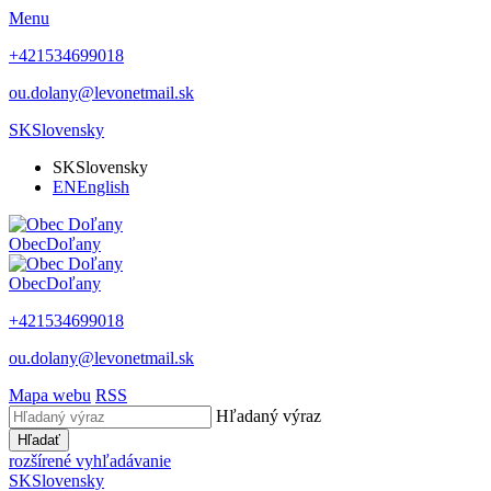
Menu
+421534699018
ou.dolany@levonetmail.sk
SK
Slovensky
SK
Slovensky
EN
English
Obec
Doľany
Obec
Doľany
+421534699018
ou.dolany@levonetmail.sk
Mapa webu
RSS
Hľadaný výraz
Hľadať
rozšírené vyhľadávanie
SK
Slovensky